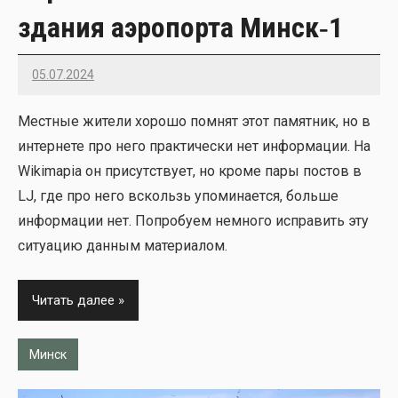
здания аэропорта Минск‑1
05.07.2024
22
Мест­ные жите­ли хоро­шо пом­нят этот памят­ник, но в
интер­не­те про него прак­ти­че­ски нет инфор­ма­ции. На
Wikimapia он при­сут­ству­ет, но кро­ме пары постов в
LJ, где про него вскользь упо­ми­на­ет­ся, боль­ше
инфор­ма­ции нет. Попро­бу­ем немно­го испра­вить эту
ситу­а­цию дан­ным мате­ри­а­лом.
Читать далее
Минск