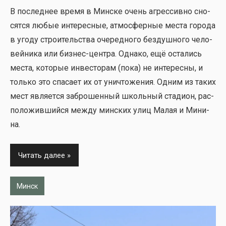
В послед­нее вре­мя в Мин­ске очень агрес­сив­но сно­
сят­ся любые инте­рес­ные, атмо­сфер­ные места горо­да
в уго­ду стро­и­тель­ства оче­ред­но­го без­душ­но­го чело­
вей­ни­ка или биз­нес-цен­тра. Одна­ко, ещё оста­лись
места, кото­рые инве­сто­рам (пока) не инте­рес­ны, и
толь­ко это спа­са­ет их от уни­что­же­ния. Одним из таких
мест явля­ет­ся забро­шен­ный школь­ный ста­ди­он, рас­
по­ло­жив­ший­ся меж­ду мин­ских улиц Малая и Мини­
на.
Читать далее
Минск