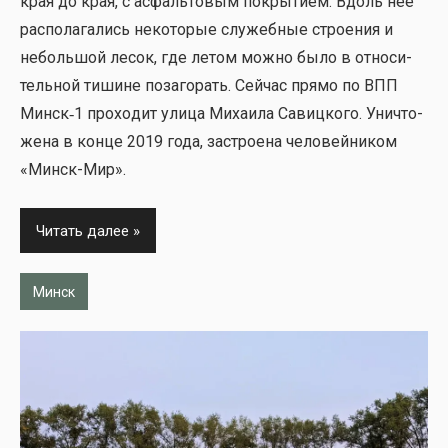
края до края, с асфаль­то­вым покры­ти­ем. Вдоль неё
рас­по­ла­га­лись неко­то­рые слу­жеб­ные стро­е­ния и
неболь­шой лесок, где летом мож­но было в отно­си­
тель­ной тишине поза­го­рать. Сей­час пря­мо по ВПП
Минск‑1 про­хо­дит ули­ца Миха­и­ла Савиц­ко­го. Уни­что­
же­на в кон­це 2019 года, застро­е­на чело­вей­ни­ком
«Минск-Мир».
Читать далее
Минск