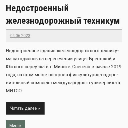
Недостроенный
железнодорожный техникум
04.06.2023
22
Недо­стро­ен­ное зда­ние желез­но­до­рож­но­го тех­ни­ку­
ма нахо­ди­лось на пере­се­че­нии ули­цы Брест­ской и
Южно­го пере­ул­ка в г. Мин­ске. Сне­сё­но в нача­ле 2019
года, на этом месте постро­ен физ­куль­тур­но-оздо­ро­
ви­тель­ный ком­плекс меж­ду­на­род­но­го уни­вер­си­те­та
МИТСО.
Читать далее
Минск