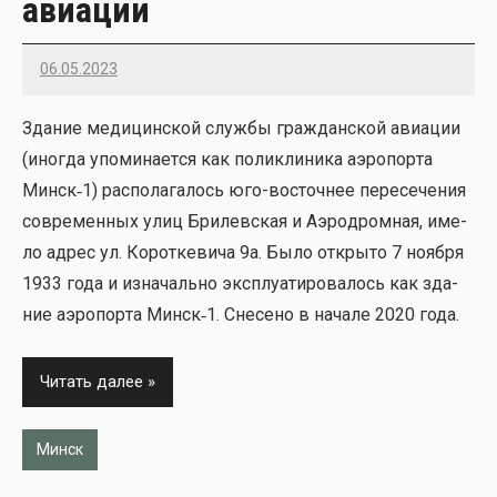
авиации
06.05.2023
22
Зда­ние меди­цин­ской служ­бы граж­дан­ской авиа­ции
(ино­гда упо­ми­на­ет­ся как поли­кли­ни­ка аэро­пор­та
Минск‑1) рас­по­ла­га­лось юго-восточ­нее пере­се­че­ния
совре­мен­ных улиц Бри­лев­ская и Аэро­дром­ная, име­
ло адрес ул. Корот­ке­ви­ча 9а. Было откры­то 7 нояб­ря
1933 года и изна­чаль­но экс­плу­а­ти­ро­ва­лось как зда­
ние аэро­пор­та Минск‑1. Сне­се­но в нача­ле 2020 года.
Читать далее
Минск