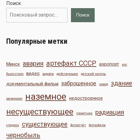
Поиск
Поиск
Популярные метки
артефакт СССР
авария
Минск
аэропорт
аэс
видео
было-стало
водоём
действующее
детский лагерь
здание
заброшенное
документальный фильм
завод
наземное
недостроенное
мемориал
несуществующее
радиация
памятник
существующее
стадион
фотоотчёт
фотосфера
чернобыль