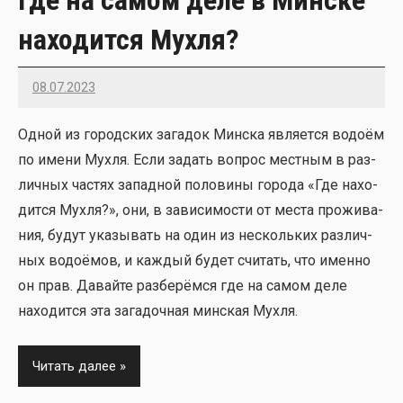
Где на самом деле в Минске
находится Мухля?
08.07.2023
22
Одной из город­ских зага­док Мин­ска явля­ет­ся водо­ём
по име­ни Мух­ля. Если задать вопрос мест­ным в раз­
лич­ных частях запад­ной поло­ви­ны горо­да «Где нахо­
дит­ся Мух­ля?», они, в зави­си­мо­сти от места про­жи­ва­
ния, будут ука­зы­вать на один из несколь­ких раз­лич­
ных водо­ё­мов, и каж­дый будет счи­тать, что имен­но
он прав. Давай­те раз­бе­рём­ся где на самом деле
нахо­дит­ся эта зага­доч­ная мин­ская Мух­ля.
Читать далее