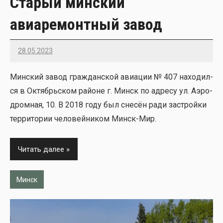
Старый минский
авиаремонтный завод
28.05.2023
22
Мин­ский завод граж­дан­ской авиа­ции № 407 нахо­дил­
ся в Октябрь­ском рай­оне г. Минск по адре­су ул. Аэро­
дром­ная, 10. В 2018 году был сне­сён ради застрой­ки
тер­ри­то­рии чело­вей­ни­ком Минск-Мир.
Читать далее
Минск