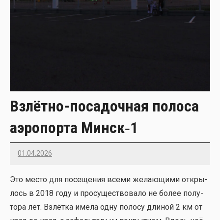
Взлётно-посадочная полоса
аэропорта Минск‑1
01.04.2026
22
Это место для посе­ще­ния все­ми жела­ю­щи­ми откры­
лось в 2018 году и про­су­ще­ство­ва­ло не более полу­
то­ра лет. Взлёт­ка име­ла одну поло­су дли­ной 2 км от