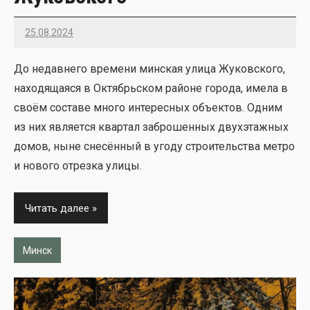
25.08.2024
22
До недав­не­го вре­ме­ни мин­ская ули­ца Жуков­ско­го,
нахо­дя­ща­я­ся в Октябрь­ском рай­оне горо­да, име­ла в
сво­ём соста­ве мно­го инте­рес­ных объ­ек­тов. Одним
из них явля­ет­ся квар­тал забро­шен­ных двух­этаж­ных
домов, ныне сне­сён­ный в уго­ду стро­и­тель­ства мет­ро
и ново­го отрез­ка ули­цы.
Читать далее
Минск