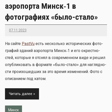
аэропорта Минск‑1 в
фотографиях «было-стало»
07.11.2023
22
На сай­те
PastVu
есть несколь­ко исто­ри­че­ских фото­
гра­фий зда­ний аэро­пор­та Минск‑1 и его окрест­но­
стей, кото­рые я отснял в совре­мен­ном виде и решил
опуб­ли­ко­вать в фор­ма­те «было-ста­ло» для нагляд­но­
сти про­изо­шед­ших за это вре­мя изме­не­ний. Фото с
опи­са­ни­ем под катом.
Читать далее
Минск