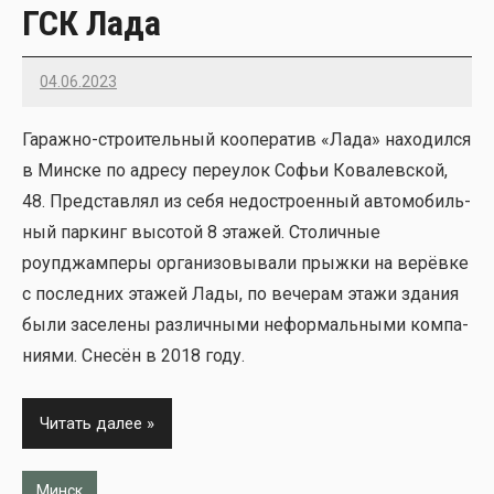
ГСК Лада
04.06.2023
22
Гараж­но-стро­и­тель­ный коопе­ра­тив «Лада» нахо­дил­ся
в Мин­ске по адре­су пере­улок Софьи Кова­лев­ской,
48. Пред­став­лял из себя недо­стро­ен­ный авто­мо­биль­
ный пар­кинг высо­той 8 эта­жей. Сто­лич­ные
роупджам­пе­ры орга­ни­зо­вы­ва­ли прыж­ки на верёв­ке
с послед­них эта­жей Лады, по вече­рам эта­жи зда­ния
были засе­ле­ны раз­лич­ны­ми нефор­маль­ны­ми ком­па­
ни­я­ми. Сне­сён в 2018 году.
Читать далее
Минск